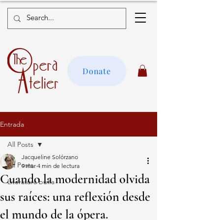
Donate
Entrada
All Posts
Jacqueline Solórzano
All Posts
9 mar
4 min de lectura
Cuando la modernidad olvida
Literatura buffa
sus raíces: una reflexión desde
el mundo de la ópera.